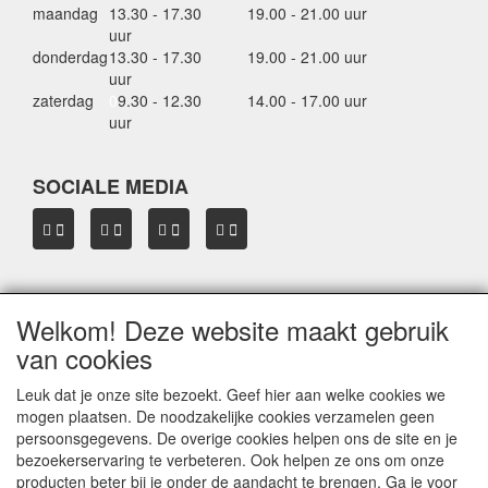
maandag
13.30 - 17.30
19.00 - 21.00 uur
uur
donderdag
13.30 - 17.30
19.00 - 21.00 uur
uur
zaterdag
0
9.30 - 12.30
14.00 - 17.00 uur
uur
SOCIALE MEDIA
Welkom! Deze website maakt gebruik
OVER HBDAKDRAGERS.NL
van cookies
Dakkoffer verhuur Hardinxveld-Giessendam
Thule dakkoffer specialist in Hardinxveld-Giessendam
Leuk dat je onze site bezoekt. Geef hier aan welke cookies we
Verkoop dakkoffers en skiboxen
mogen plaatsen. De noodzakelijke cookies verzamelen geen
Onze merken
persoonsgegevens. De overige cookies helpen ons de site en je
Herroepingslink aanvragen
bezoekerservaring te verbeteren. Ook helpen ze ons om onze
producten beter bij je onder de aandacht te brengen. Ga je voor