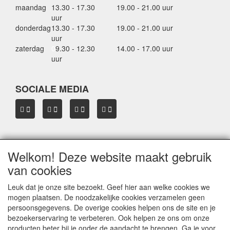
maandag
13.30 - 17.30
19.00 - 21.00 uur
uur
donderdag
13.30 - 17.30
19.00 - 21.00 uur
uur
zaterdag
0
9.30 - 12.30
14.00 - 17.00 uur
uur
SOCIALE MEDIA
Welkom! Deze website maakt gebruik
OVER HBDAKDRAGERS.NL
van cookies
Dakkoffer verhuur Hardinxveld-Giessendam
Thule dakkoffer specialist in Hardinxveld-Giessendam
Leuk dat je onze site bezoekt. Geef hier aan welke cookies we
Verkoop dakkoffers en skiboxen
mogen plaatsen. De noodzakelijke cookies verzamelen geen
Onze merken
persoonsgegevens. De overige cookies helpen ons de site en je
Herroepingslink aanvragen
bezoekerservaring te verbeteren. Ook helpen ze ons om onze
producten beter bij je onder de aandacht te brengen. Ga je voor