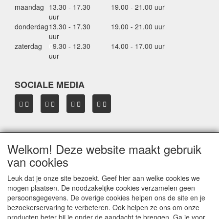
maandag
13.30 - 17.30
19.00 - 21.00 uur
uur
donderdag
13.30 - 17.30
19.00 - 21.00 uur
uur
zaterdag
0
9.30 - 12.30
14.00 - 17.00 uur
uur
SOCIALE MEDIA
Welkom! Deze website maakt gebruik
OVER HBDAKDRAGERS.NL
van cookies
Dakkoffer verhuur Hardinxveld-Giessendam
Thule dakkoffer specialist in Hardinxveld-Giessendam
Leuk dat je onze site bezoekt. Geef hier aan welke cookies we
Verkoop dakkoffers en skiboxen
mogen plaatsen. De noodzakelijke cookies verzamelen geen
Onze merken
persoonsgegevens. De overige cookies helpen ons de site en je
Herroepingslink aanvragen
bezoekerservaring te verbeteren. Ook helpen ze ons om onze
producten beter bij je onder de aandacht te brengen. Ga je voor