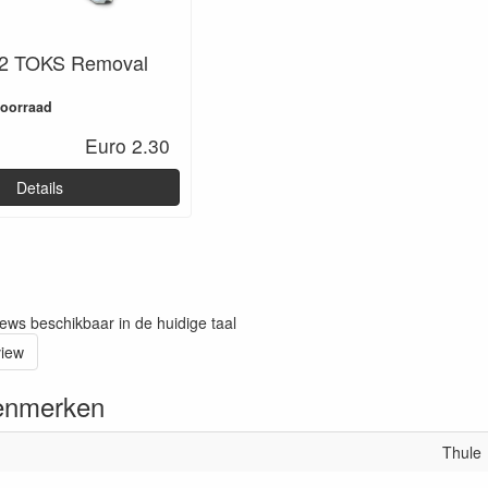
02 TOKS Removal
voorraad
Euro 2.30
Details
iews beschikbaar in de huidige taal
view
enmerken
Thule