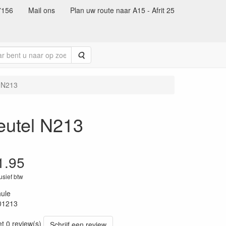
7156
Mail ons
Plan uw route naar A15 - Afrit 25
Zoeken
l N213
eutel N213
1.95
lusief btw
ule
01213
70
et 0 review(s)
Schrijf een review