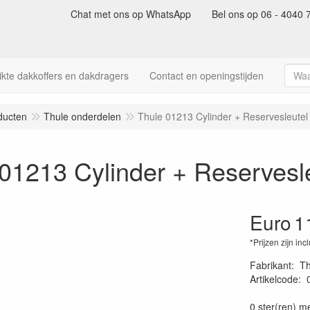
Chat met ons op WhatsApp
Bel ons op 06 - 4040 
kte dakkoffers en dakdragers
Contact en openingstijden
ducten
Thule onderdelen
Thule 01213 Cylinder + Reservesleute
01213 Cylinder + Reservesl
Euro
1
*Prijzen zijn inc
Fabrikant
:
Th
Artikelcode
:
73130200854
0 ster(ren) m