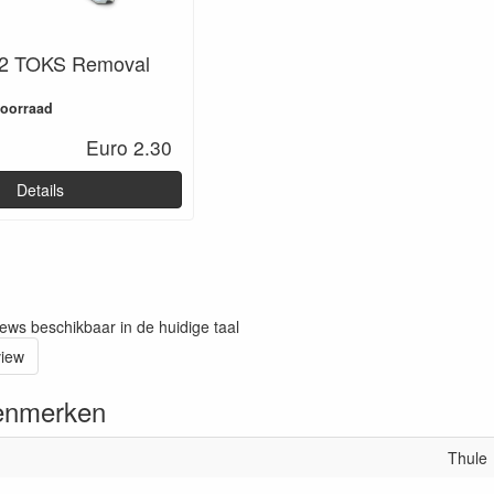
02 TOKS Removal
voorraad
Euro 2.30
Details
iews beschikbaar in de huidige taal
view
enmerken
Thule