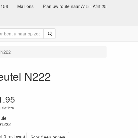
7156
Mail ons
Plan uw route naar A15 - Afrit 25
Zoeken
l N222
eutel N222
1.95
lusief btw
ule
01222
62
et 0 review(s)
Schrijf een review