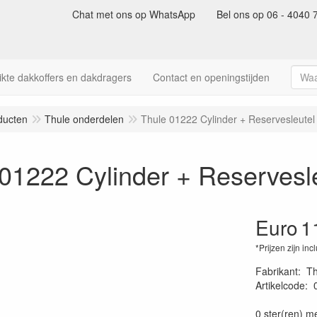
Chat met ons op WhatsApp
Bel ons op 06 - 4040 
kte dakkoffers en dakdragers
Contact en openingstijden
ducten
Thule onderdelen
Thule 01222 Cylinder + Reservesleute
01222 Cylinder + Reservesl
Euro
1
*Prijzen zijn inc
Fabrikant
:
Th
Artikelcode
:
73130200855
0 ster(ren) m