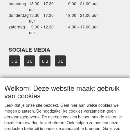
maandag
13.30 - 17.30
19.00 - 21.00 uur
uur
donderdag
13.30 - 17.30
19.00 - 21.00 uur
uur
zaterdag
0
9.30 - 12.30
14.00 - 17.00 uur
uur
SOCIALE MEDIA
Welkom! Deze website maakt gebruik
OVER HBDAKDRAGERS.NL
van cookies
Dakkoffer verhuur Hardinxveld-Giessendam
Thule dakkoffer specialist in Hardinxveld-Giessendam
Leuk dat je onze site bezoekt. Geef hier aan welke cookies we
Verkoop dakkoffers en skiboxen
mogen plaatsen. De noodzakelijke cookies verzamelen geen
Onze merken
persoonsgegevens. De overige cookies helpen ons de site en je
Herroepingslink aanvragen
bezoekerservaring te verbeteren. Ook helpen ze ons om onze
producten beter bij je onder de aandacht te brengen. Ga je voor