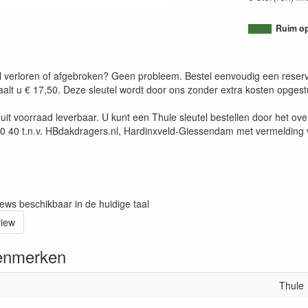
Ruim op
 verloren of afgebroken? Geen probleem. Bestel eenvoudig een reserve s
taalt u € 17,50. Deze sleutel wordt door ons zonder extra kosten opges
jn uit voorraad leverbaar. U kunt een Thule sleutel bestellen door he
40 t.n.v. HBdakdragers.nl, Hardinxveld-Giessendam met vermelding 
iews beschikbaar in de huidige taal
view
enmerken
Thule