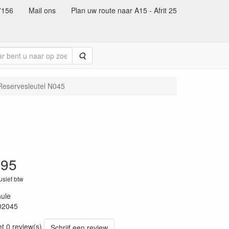
7156
Mail ons
Plan uw route naar A15 - Afrit 25
Zoeken
Reservesleutel N045
.95
lusief btw
ule
02045
73
et 0 review(s)
Schrijf een review