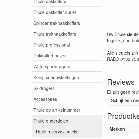
Thule dakkoffers
Thule dakkoffer outlet
Spinder trekhaakkoffers
Thule trekhaakkoffers
Uw Thule sleutel
tegelijk, dan be
Thule professional
Alle sleutels zi
Dakkofferhoezen
RABO 0132 7580 
Watersportdragers
König sneeuwkettingen
Reviews
Skidragers
Er zijn geen rev
Accessoires
Schrijf een re
Thule op artikelnummer
Productk
Thule onderdelen
Merken
Thule reservesleutels