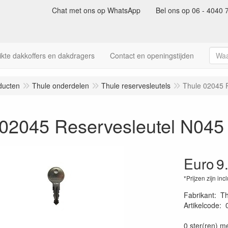
Chat met ons op WhatsApp
Bel ons op 06 - 4040 
kte dakkoffers en dakdragers
Contact en openingstijden
ducten
Thule onderdelen
Thule reservesleutels
Thule 02045 
 02045 Reservesleutel N045
Euro
9
*Prijzen zijn inc
Fabrikant
:
Th
Artikelcode
:
40022530051
0 ster(ren) m