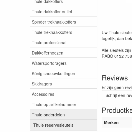
Thule dakkoffers
Thule dakkoffer outlet
Spinder trekhaakkoffers
Thule trekhaakkoffers
Uw Thule sleutel
tegelijk, dan be
Thule professional
Alle sleutels zi
Dakkofferhoezen
RABO 0132 7580 
Watersportdragers
König sneeuwkettingen
Reviews
Skidragers
Er zijn geen rev
Accessoires
Schrijf een re
Thule op artikelnummer
Productk
Thule onderdelen
Merken
Thule reservesleutels