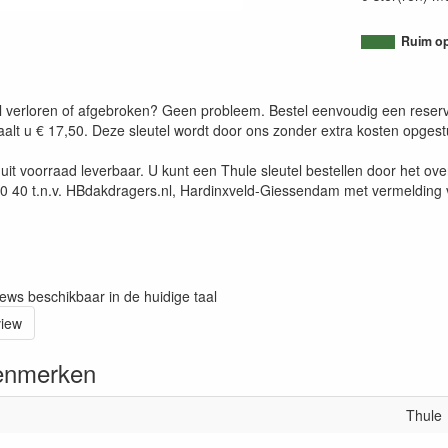
Ruim op
 verloren of afgebroken? Geen probleem. Bestel eenvoudig een reserve s
taalt u € 17,50. Deze sleutel wordt door ons zonder extra kosten opges
jn uit voorraad leverbaar. U kunt een Thule sleutel bestellen door he
40 t.n.v. HBdakdragers.nl, Hardinxveld-Giessendam met vermelding 
iews beschikbaar in de huidige taal
view
enmerken
Thule