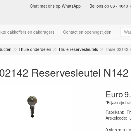
Chat met ons op WhatsApp
Bel ons op 06 - 4040 
kte dakkoffers en dakdragers
Contact en openingstijden
ducten
Thule onderdelen
Thule reservesleutels
Thule 02142 
 02142 Reservesleutel N142
Euro
9
*Prijzen zijn inc
Fabrikant
:
Th
Artikelcode
:
40022530061
0 ster(ren) m