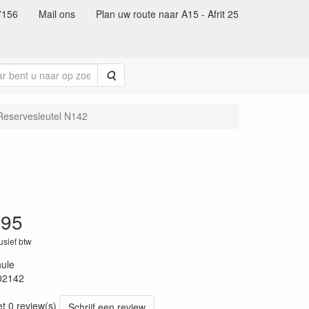
7156
Mail ons
Plan uw route naar A15 - Afrit 25
Zoeken
Reservesleutel N142
.95
lusief btw
ule
02142
49
et 0 review(s)
Schrijf een review