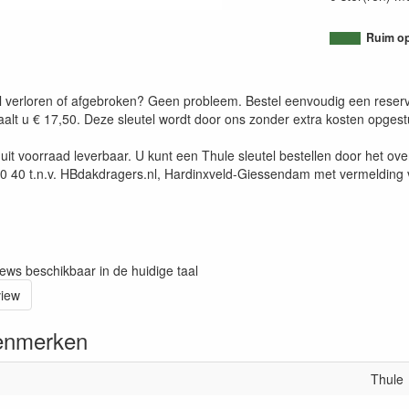
Ruim op
 verloren of afgebroken? Geen probleem. Bestel eenvoudig een reserve s
taalt u € 17,50. Deze sleutel wordt door ons zonder extra kosten opges
jn uit voorraad leverbaar. U kunt een Thule sleutel bestellen door he
40 t.n.v. HBdakdragers.nl, Hardinxveld-Giessendam met vermelding 
iews beschikbaar in de huidige taal
view
enmerken
Thule