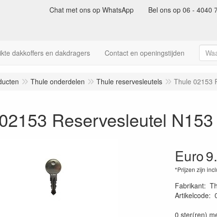
Chat met ons op WhatsApp
Bel ons op 06 - 4040 
kte dakkoffers en dakdragers
Contact en openingstijden
ducten
Thule onderdelen
Thule reservesleutels
Thule 02153 
 02153 Reservesleutel N153
Euro
9
*Prijzen zijn inc
Fabrikant
:
Th
Artikelcode
:
40022530062
0 ster(ren) m