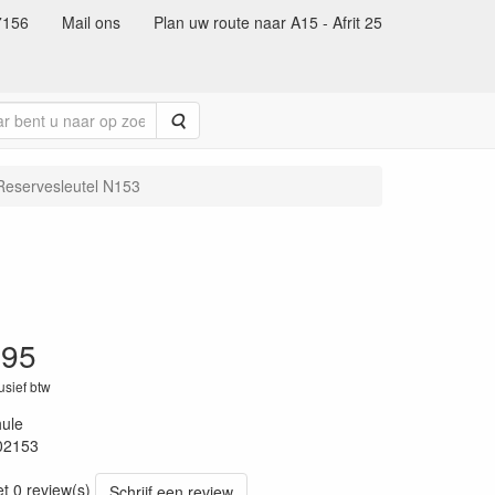
7156
Mail ons
Plan uw route naar A15 - Afrit 25
Zoeken
Reservesleutel N153
.95
lusief btw
ule
02153
55
et 0 review(s)
Schrijf een review