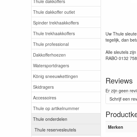
Thule dakkoffers
Thule dakkoffer outlet
Spinder trekhaakkoffers
Thule trekhaakkoffers
Uw Thule sleutel
tegelijk, dan be
Thule professional
Alle sleutels zi
Dakkofferhoezen
RABO 0132 7580 
Watersportdragers
König sneeuwkettingen
Reviews
Skidragers
Er zijn geen rev
Accessoires
Schrijf een re
Thule op artikelnummer
Productk
Thule onderdelen
Merken
Thule reservesleutels