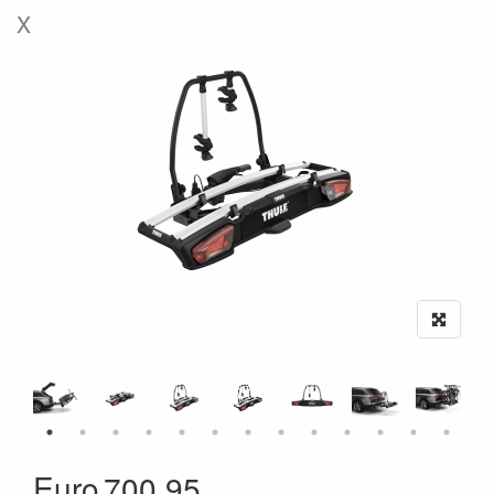
X
Euro
700.95